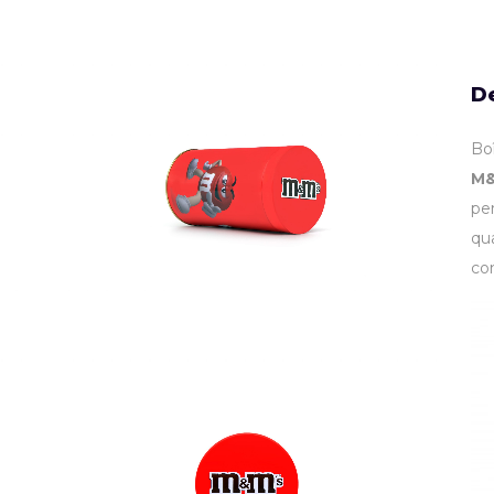
De
Bo
M&
pe
qua
con