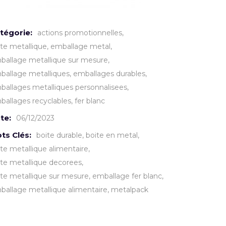
tégorie:
actions promotionnelles
ite metallique
emballage metal
ballage metallique sur mesure
ballage metalliques
emballages durables
ballages metalliques personnalisees
ballages recyclables
fer blanc
te:
06/12/2023
ts Clés:
boite durable
boite en metal
ite metallique alimentaire
ite metallique decorees
ite metallique sur mesure
emballage fer blanc
ballage metallique alimentaire
metalpack