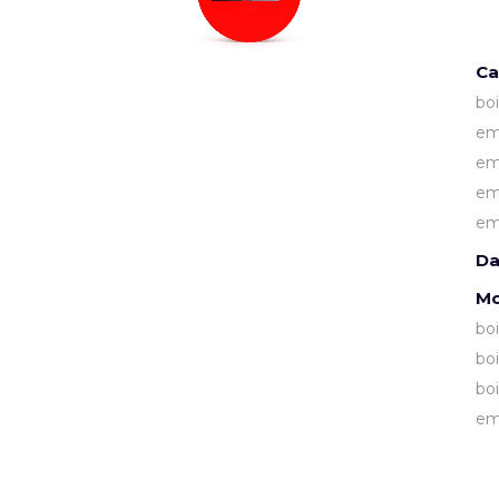
Ca
bo
em
em
em
em
Da
Mo
bo
bo
bo
em