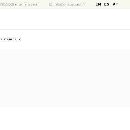
EN
ES
PT
 985 569 (número vert)
info@metalpack.fr
S POUR JEUX