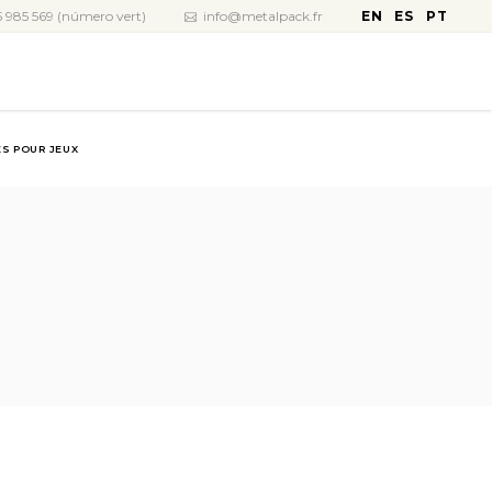
EN
ES
PT
 985 569 (número vert)
info@metalpack.fr
S POUR JEUX