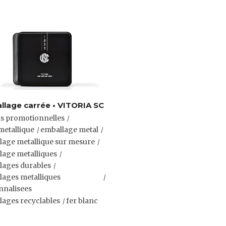
lage carrée • VITORIA SC
ns promotionnelles
metallique
emballage metal
lage metallique sur mesure
lage metalliques
lages durables
lages metalliques
nnalisees
lages recyclables
fer blanc