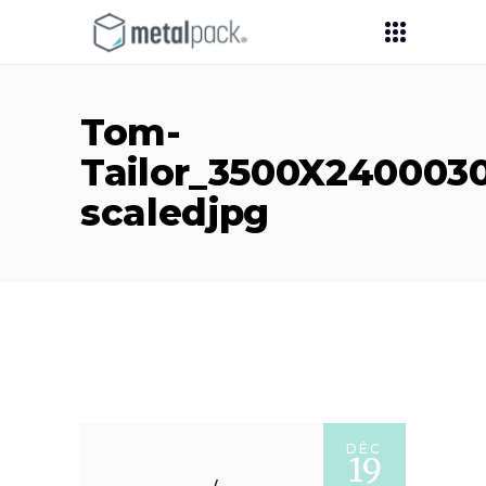
Tom-
Tailor_3500X2400030
scaledjpg
DÉC
19