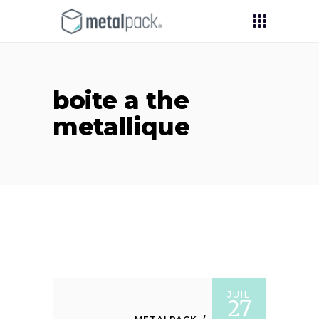
boite a the
metallique
JUIL
27