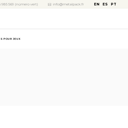
EN
ES
PT
 985 569 (número vert)
info@metalpack.fr
S POUR JEUX