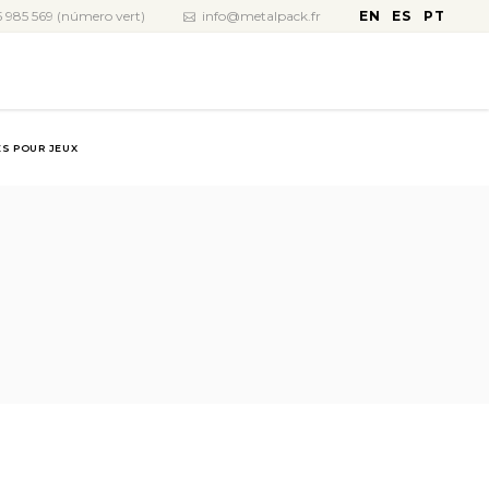
EN
ES
PT
 985 569 (número vert)
info@metalpack.fr
S POUR JEUX