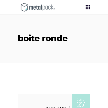
boite ronde
JUIL
27