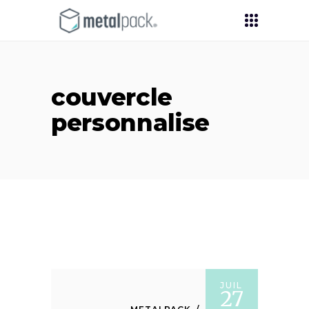
couvercle
personnalise
JUIL
27