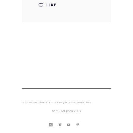
LIKE
CONDITIONS GÉNÉRALES •
POLITIQUE CONFIDENTIALITÉ •
© METALpack 2024